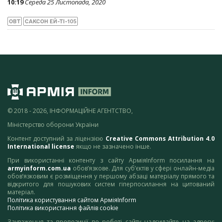
10:19
Середа 25 Листопада, 2020
ОВТ
САКСОН ЕЙ-ТІ-105
© 2018 - 2026, ІНФОРМАЦІЙНЕ АГЕНТСТВО,
Міністерство оборони України
Контент доступний за ліцензією
Creative Commons Attribution 4.0
International license
якщо не зазначено інше.
При використанні контенту з сайту АрміяInform посилання на
armyinform.com.ua
обов’язкове. Для суб’єктів у сфері онлайн-медіа
обов’язковим є розміщення у першому абзаці матеріалу прямого та
відкритого для пошукових систем гіперпосилання на цитований
матеріал.
Політика користування сайтом АрміяInform
Політика використання файлів cookie
Зауваження та пропозиції по роботі сайту надсилайте на адресу: