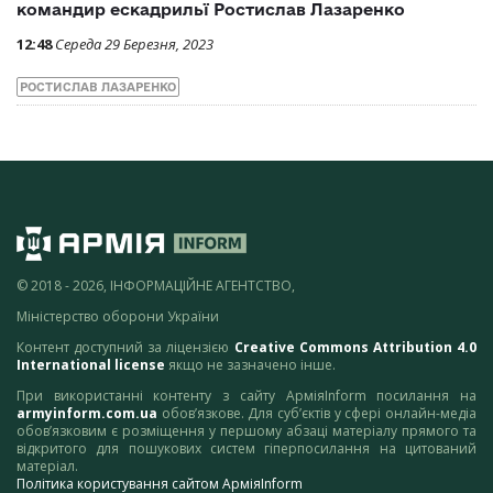
командир ескадрильї Ростислав Лазаренко
12:48
Середа 29 Березня, 2023
РОСТИСЛАВ ЛАЗАРЕНКО
© 2018 - 2026, ІНФОРМАЦІЙНЕ АГЕНТСТВО,
Міністерство оборони України
Контент доступний за ліцензією
Creative Commons Attribution 4.0
International license
якщо не зазначено інше.
При використанні контенту з сайту АрміяInform посилання на
armyinform.com.ua
обов’язкове. Для суб’єктів у сфері онлайн-медіа
обов’язковим є розміщення у першому абзаці матеріалу прямого та
відкритого для пошукових систем гіперпосилання на цитований
матеріал.
Політика користування сайтом АрміяInform