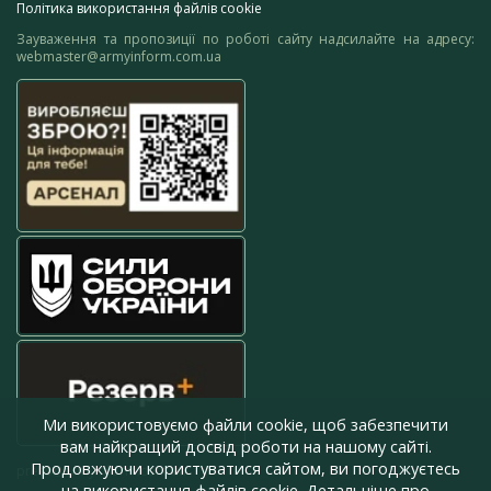
Політика використання файлів cookie
Зауваження та пропозиції по роботі сайту надсилайте на адресу:
webmaster@armyinform.com.ua
Ми використовуємо файли cookie, щоб забезпечити
вам найкращий досвід роботи на нашому сайті.
Продовжуючи користуватися сайтом, ви погоджуєтесь
press@armyinform.com.ua
на використання файлів cookie. Детальніше про