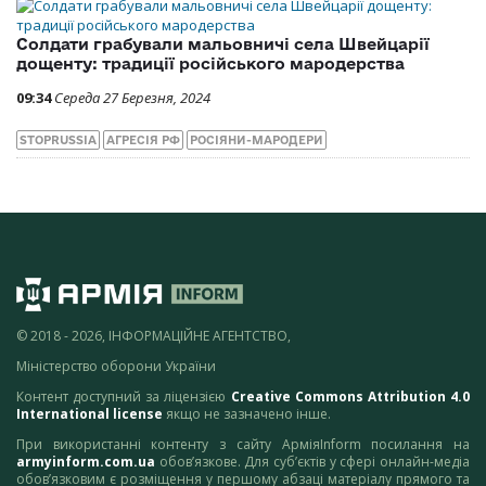
Солдати грабували мальовничі села Швейцарії
дощенту: традиції російського мародерства
09:34
Середа 27 Березня, 2024
STOPRUSSIA
АГРЕСІЯ РФ
РОСІЯНИ-МАРОДЕРИ
© 2018 - 2026, ІНФОРМАЦІЙНЕ АГЕНТСТВО,
Міністерство оборони України
Контент доступний за ліцензією
Creative Commons Attribution 4.0
International license
якщо не зазначено інше.
При використанні контенту з сайту АрміяInform посилання на
armyinform.com.ua
обов’язкове. Для суб’єктів у сфері онлайн-медіа
обов’язковим є розміщення у першому абзаці матеріалу прямого та