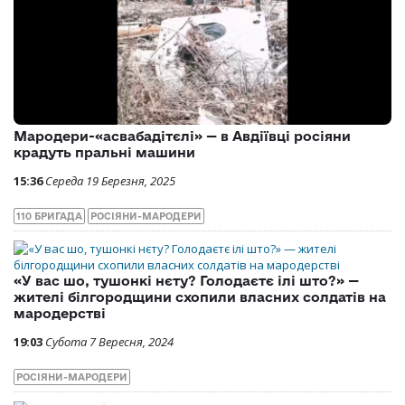
Мародери-«асвабадітєлі» — в Авдіївці росіяни
крадуть пральні машини
15:36
Середа 19 Березня, 2025
110 БРИГАДА
РОСІЯНИ-МАРОДЕРИ
«У вас шо, тушонкі нєту? Голодаєтє ілі што?» —
жителі білгородщини схопили власних солдатів на
мародерстві
19:03
Субота 7 Вересня, 2024
РОСІЯНИ-МАРОДЕРИ