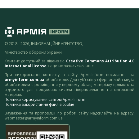
© 2018 - 2026, ІНФОРМАЦІЙНЕ АГЕНТСТВО,
Міністерство оборони України
Контент доступний за ліцензією
Creative Commons Attribution 4.0
International license
якщо не зазначено інше.
При використанні контенту з сайту АрміяInform посилання на
armyinform.com.ua
обов’язкове. Для суб’єктів у сфері онлайн-медіа
обов’язковим є розміщення у першому абзаці матеріалу прямого та
відкритого для пошукових систем гіперпосилання на цитований
матеріал.
Політика користування сайтом АрміяInform
Політика використання файлів cookie
Зауваження та пропозиції по роботі сайту надсилайте на адресу:
webmaster@armyinform.com.ua