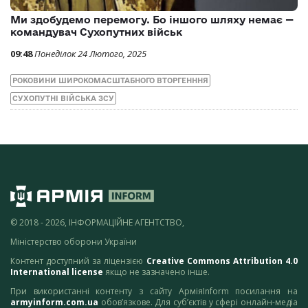
Ми здобудемо перемогу. Бо іншого шляху немає —
командувач Сухопутних військ
09:48
Понеділок 24 Лютого, 2025
РОКОВИНИ ШИРОКОМАСШТАБНОГО ВТОРГЕНННЯ
СУХОПУТНІ ВІЙСЬКА ЗСУ
© 2018 - 2026, ІНФОРМАЦІЙНЕ АГЕНТСТВО,
Міністерство оборони України
Контент доступний за ліцензією
Creative Commons Attribution 4.0
International license
якщо не зазначено інше.
При використанні контенту з сайту АрміяInform посилання на
armyinform.com.ua
обов’язкове. Для суб’єктів у сфері онлайн-медіа