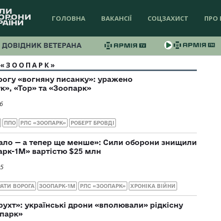
ГОЛОВНА
ВАКАНСІЇ
СОЦЗАХИСТ
ПРО 
ДОВІДНИК ВЕТЕРАНА
 «ЗООПАРК»
рогу «вогняну писанку»: уражено
к», «Тор» та «Зоопарк»
6
ППО
РЛС «ЗООПАРК»
РОБЕРТ БРОВДІ
мало — а тепер ще менше»: Сили оборони знищили
арк-1М» вартістю $25 млн
25
АТИ ВОРОГА
ЗООПАРК-1М
РЛС «ЗООПАРК»
ХРОНІКА ВІЙНИ
рухт»: українські дрони «вполювали» рідкісну
опарк»