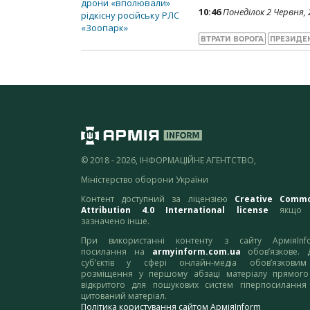
10:46
Понеділок 2 Червня, 
ВТРАТИ ВОРОГА
ПРЕЗИДЕ
© 2018 - 2026, ІНФОРМАЦІЙНЕ АГЕНТСТВО,
Міністерство оборони України
Контент доступний за ліцензією
Creative Comm
Attribution 4.0 International license
якщо 
зазначено інше.
При використанні контенту з сайту АрміяInf
посилання на
armyinform.com.ua
обов’язкове. 
суб’єктів у сфері онлайн-медіа обов’язкови
розміщення у першому абзаці матеріалу прямого
відкритого для пошукових систем гіперпосилання
цитований матеріал.
Політика користування сайтом АрміяInform