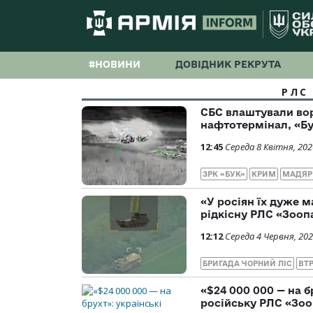
#НОВИНИ
ДОВІДНИК РЕКРУТА
РЛС
СБС влаштували во
нафтотермінал, «Бу
12:45
Середа 8 Квітня, 202
ЗРК «БУК»
КРИМ
МАДЯР
«У росіян їх дуже 
рідкісну РЛС «Зооп
12:12
Середа 4 Червня, 20
БРИГАДА ЧОРНИЙ ЛІС
ВТР
«$24 000 000 — на б
російську РЛС «Зо