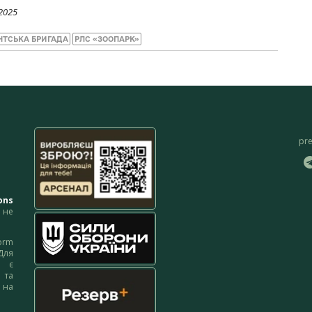
2025
НТСЬКА БРИГАДА
РЛС «ЗООПАРК»
pr
ons
не
orm
Для
м є
 та
 на