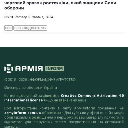
черговий зразок ростехніки, який знищили Сили
оборони
06:51
Четвер 9 Травня, 2024
РЛС
РЛС «ПОДЛЬОТ-К1»
© 2018 - 2026, ІНФОРМАЦІЙНЕ АГЕНТСТВО,
Міністерство оборони України
Контент доступний за ліцензією
Creative Commons Attribution 4.0
International license
якщо не зазначено інше.
При використанні контенту з сайту АрміяInform посилання на
armyinform.com.ua
обов’язкове. Для суб’єктів у сфері онлайн-медіа
обов’язковим є розміщення у першому абзаці матеріалу прямого та
відкритого для пошукових систем гіперпосилання на цитований
матеріал.