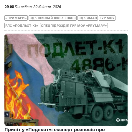
09:08
Понеділок 20 Квітня, 2026
«ПРИМАРИ»
ВДК НІКОЛАЙ ФІЛЬЧЕНКОВ
ВДК ЯМАЛ
ГУР МОУ
РЛС «ПОДЛЬОТ-К1»
СПЕЦПІДРОЗДІЛ ГУР МОУ «PRYMARY»
Приліт у «Подльот»: експерт розповів про