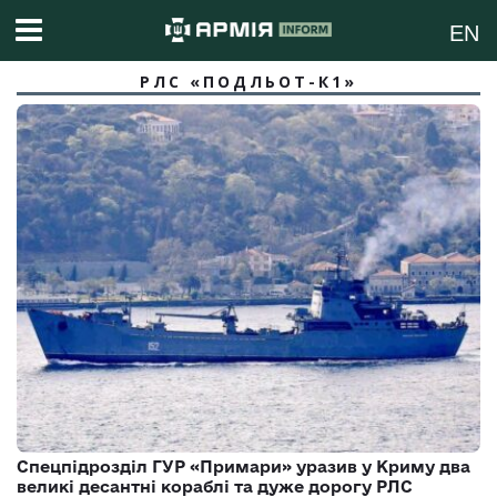
EN
РЛС «ПОДЛЬОТ-К1»
Спецпідрозділ ГУР «Примари» уразив у Криму два
великі десантні кораблі та дуже дорогу РЛС