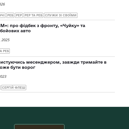
026
НЧІ
РЕБ
РЕР
РЕР ТА РЕБ
СЛУЖИ ЗІ СВОЇМИ
М»: про фідбек з фронту, «Чуйку» та
бойових авто
, 2025
А РЕБ
ристуючись месенджером, завжди тримайте в
може бути ворог
2023
СЕРГІЙ ФЛЕШ