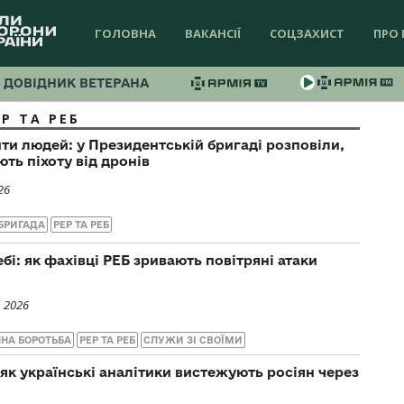
ГОЛОВНА
ВАКАНСІЇ
СОЦЗАХИСТ
ПРО 
ДОВІДНИК ВЕТЕРАНА
ЕР ТА РЕБ
ти людей: у Президентській бригаді розповіли,
ють піхоту від дронів
26
БРИГАДА
РЕР ТА РЕБ
бі: як фахівці РЕБ зривають повітряні атаки
, 2026
НА БОРОТЬБА
РЕР ТА РЕБ
СЛУЖИ ЗІ СВОЇМИ
як українські аналітики вистежують росіян через