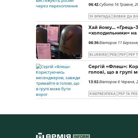
06:42
Субота 16 Травня, 2
59 БРИГАДА
ВОВКИ ДА ВІ
Хай йому… «Грець-3
«холодильники» на 
06:36
Вівторок 11 Березня
BLUEBIRD
РЕБ
РЕР
РЕР Т
Сергій «Флеш»: Ко
голові, що в групі 
13:02
Вівторок 6 Червня, 
КІБЕРБЕЗПЕКА
РЕР ТА РЕБ