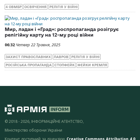
4 ОВМБР
ОСВЯЧЕННЯ
РЕЛІГІЯ У ВІЙНІ
Мир, ладан і «Град»: роспропаганда розігрує
релігійну карту на 12-му році війни
06:32
Четвер 22 Травня, 2025
ЗАХИСТ ПРАВОСЛАВНИХ
ЛАВРОВ
РЕЛІГІЯ У ВІЙНІ
РОСІЙСЬКА ПРОПАГАНДА
СТОПФЕЙК
ФЕЙКИ КРЕМЛЯ
© 2018 - 2026, ІНФОРМАЦІЙНЕ АГЕНТСТВО,
Міністерство оборони України
Контент доступний за ліцензією
Creative Commons Attribution 4.0