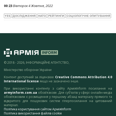
00:23
Вівторок 4 Жовтня, 2022
YES
ДОСЛІДЖЕННЯ
НАТО
РЕЙТИНГИ
СОЦІОЛОГІЧНЕ ОПИТУВАННЯ
© 2018 - 2026, ІНФОРМАЦІЙНЕ АГЕНТСТВО,
Міністерство оборони України
Контент доступний за ліцензією
Creative Commons Attribution 4.0
International license
якщо не зазначено інше.
При використанні контенту з сайту АрміяInform посилання на
armyinform.com.ua
обов’язкове. Для суб’єктів у сфері онлайн-медіа
обов’язковим є розміщення у першому абзаці матеріалу прямого та
відкритого для пошукових систем гіперпосилання на цитований
матеріал.
Політика користування сайтом АрміяInform
Політика використання файлів cookie