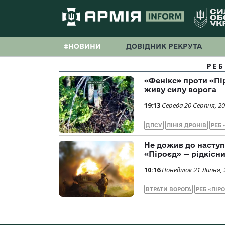
#НОВИНИ
ДОВІДНИК РЕКРУТА
РЕБ
«Фенікс» проти «Пі
живу силу ворога
19:13
Середа 20 Серпня, 2
ДПСУ
ЛІНІЯ ДРОНІВ
РЕБ 
Не дожив до наступн
«Піроєд» — рідкісн
10:16
Понеділок 21 Липня, 
ВТРАТИ ВОРОГА
РЕБ «ПІР