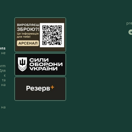
pr
ons
не
orm
Для
м є
 та
 на
 на