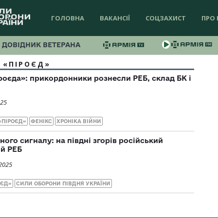
ГОЛОВНА
ВАКАНСІЇ
СОЦЗАХИСТ
ПРО 
ДОВІДНИК ВЕТЕРАНА
 «ПІРОЄД»
роєда»: прикордонники рознесли РЕБ, склад БК і
025
«ПІРОЄД»
ФЕНІКС
ХРОНІКА ВІЙНИ
ого сигналу: на півдні згорів російський
ий РЕБ
2025
ОЄД»
СИЛИ ОБОРОНИ ПІВДНЯ УКРАЇНИ