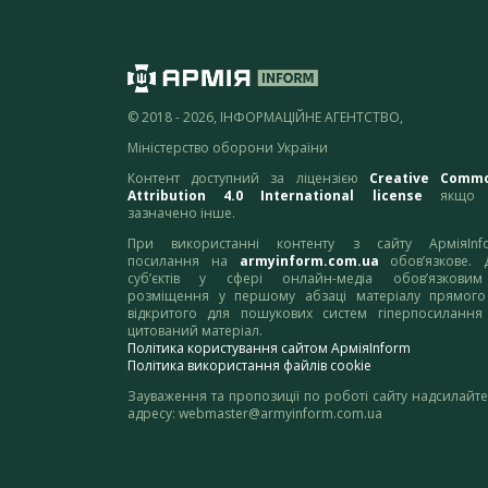
© 2018 - 2026, ІНФОРМАЦІЙНЕ АГЕНТСТВО,
Міністерство оборони України
Контент доступний за ліцензією
Creative Comm
Attribution 4.0 International license
якщо 
зазначено інше.
При використанні контенту з сайту АрміяInf
посилання на
armyinform.com.ua
обов’язкове. 
суб’єктів у сфері онлайн-медіа обов’язкови
розміщення у першому абзаці матеріалу прямого
відкритого для пошукових систем гіперпосилання
цитований матеріал.
Політика користування сайтом АрміяInform
Політика використання файлів cookie
Зауваження та пропозиції по роботі сайту надсилайте
адресу:
webmaster@armyinform.com.ua