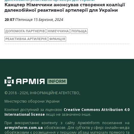
Канцлер Німеччини анонсував створення коаліції
далекобійної реактивної артилерії для України
20:07
П’ятниця 15 Березня, 2024
ДОПОМОГА ПАРТНЕРІВ
НІМЕЧЧИНА
ПОЛЬЩА
РЕАКТИВНА АРТИЛЕРІЯ
ФРАНЦІЯ
© 2018 - 2026, ІНФОРМАЦІЙНЕ АГЕНТСТВО,
Міністерство оборони України
Контент доступний за ліцензією
Creative Commons Attribution 4.0
International license
якщо не зазначено інше.
При використанні контенту з сайту АрміяInform посилання на
armyinform.com.ua
обов’язкове. Для суб’єктів у сфері онлайн-медіа
обов’язковим є розміщення у першому абзаці матеріалу прямого та