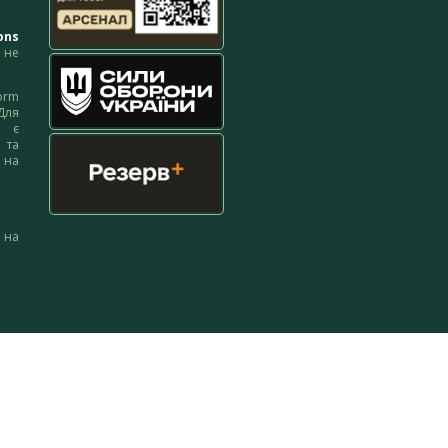
ons
не
orm
Для
м є
 та
 на
 на