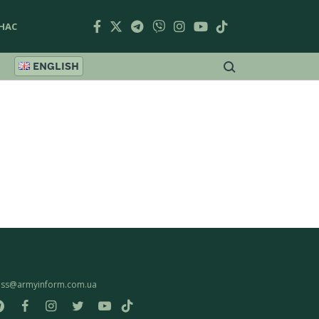
НАС
ENGLISH
ess@armyinform.com.ua