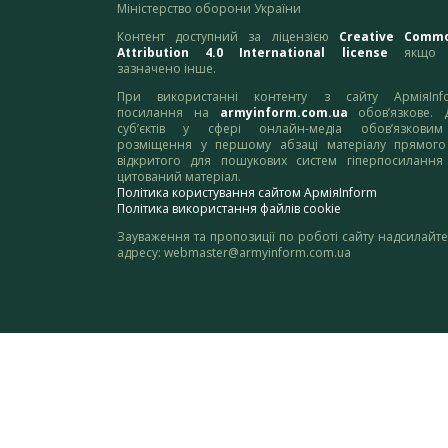
Міністерство оборони України
Контент доступний за ліцензією
Creative Comm
Attribution 4.0 International license
якщо 
зазначено інше.
При використанні контенту з сайту АрміяInf
посилання на
armyinform.com.ua
обов’язкове. 
суб’єктів у сфері онлайн-медіа обов’язкови
розміщення у першому абзаці матеріалу прямого
відкритого для пошукових систем гіперпосилання
цитований матеріал.
Політика користування сайтом АрміяInform
Політика використання файлів cookie
Зауваження та пропозиції по роботі сайту надсилайте
адресу:
webmaster@armyinform.com.ua