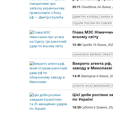
05:11
Понеділок 24 Липня, 
ДМИТРО КУЛЕБА
ЗАЯВА 
УДАРИ РОСІЯН ПО СОБОРУ 
Глава МЗС Німеччин
всьому світу
15:49
Середа 19 Липня, 20
АННАЛЕНА БЕРБОК
РАКЕТ
Викрито агента рф,
заводу в Миколаєві
14:41
Вівторок 4 Липня, 2
АГЕНТИ ФСБ
МИКОЛАЇВ
Цієї доби росіяни з
по Україні
18:39
Субота 6 Травня, 20