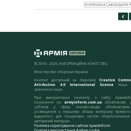
STOPRUSSIA
АВІАУДАРИ 
© 2018 - 2026, ІНФОРМАЦІЙНЕ АГЕНТСТВО,
Міністерство оборони України
Контент доступний за ліцензією
Creative Comm
Attribution 4.0 International license
якщо 
зазначено інше.
При використанні контенту з сайту АрміяInf
посилання на
armyinform.com.ua
обов’язкове. 
суб’єктів у сфері онлайн-медіа обов’язкови
розміщення у першому абзаці матеріалу прямого
відкритого для пошукових систем гіперпосилання
цитований матеріал.
Політика користування сайтом АрміяInform
Політика використання файлів cookie