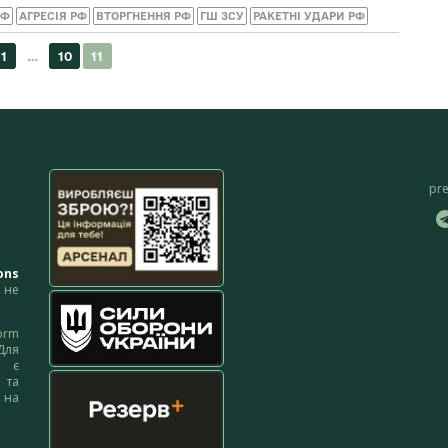
РФ
АГРЕСІЯ РФ
ВТОРГНЕННЯ РФ
ГШ ЗСУ
РАКЕТНІ УДАРИ РФ
pr
ons
не
orm
Для
м є
 та
 на