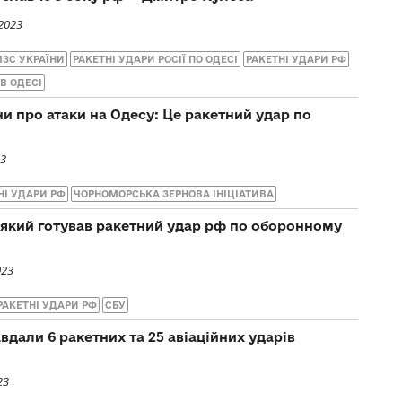
2023
МЗС УКРАЇНИ
РАКЕТНІ УДАРИ РОСІЇ ПО ОДЕСІ
РАКЕТНІ УДАРИ РФ
В ОДЕСІ
и про атаки на Одесу: Це ракетний удар по
23
НІ УДАРИ РФ
ЧОРНОМОРСЬКА ЗЕРНОВА ІНІЦІАТИВА
 який готував ракетний удар рф по оборонному
023
РАКЕТНІ УДАРИ РФ
СБУ
авдали 6 ракетних та 25 авіаційних ударів
23