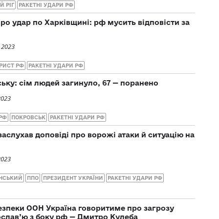
Й РІГ
РАКЕТНІ УДАРИ РФ
ро удар по Харківщині: рф мусить відповісти за
 2023
РИСТ РФ
РАКЕТНІ УДАРИ РФ
ьку: сім людей загинуло, 67 — поранено
2023
РФ
ПОКРОВСЬК
РАКЕТНІ УДАРИ РФ
аслухав доповіді про ворожі атаки й ситуацію на
2023
НСЬКИЙ
ППО
ПРЕЗИДЕНТ УКРАЇНИ
РАКЕТНІ УДАРИ РФ
безпеки ООН Україна говоритиме про загрозу
слав’ю з боку рф — Дмитро Кулеба