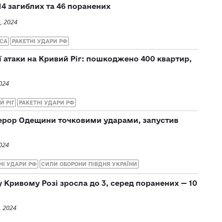
14 загиблих та 46 поранених
, 2024
СА
РАКЕТНІ УДАРИ РФ
ї атаки на Кривий Ріг: пошкоджено 400 квартир,
024
Й РІГ
РАКЕТНІ УДАРИ РФ
ерор Одещини точковими ударами, запустив
024
НІ УДАРИ РФ
СИЛИ ОБОРОНИ ПІВДНЯ УКРАЇНИ
у Кривому Розі зросла до 3, серед поранених — 10
, 2024