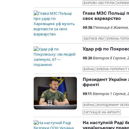
ВОРОЖІ ОБСТРІЛИ
КРИВИ
Глава МЗС Польщі п
своє варварство
09:38
П’ятниця 6 Жовтня,
ЗБІҐНЄВ РАУ
КРАЇНА-ТЕРО
Удар рф по Покровс
08:20
Вівторок 8 Серпня, 
ВІЙНА
КРАЇНА-ТЕРОРИСТ 
Президент України з
фронті
09:11
Вівторок 1 Серпня, 
ВІЙНА
ВОЛОДИМИР ЗЕЛЕ
СИТУАЦІЯ НА ФРОНТІ
На наступній Раді 
українському право