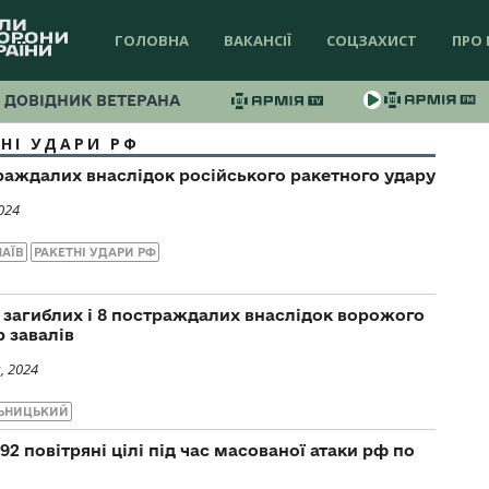
ГОЛОВНА
ВАКАНСІЇ
СОЦЗАХИСТ
ПРО 
ДОВІДНИК ВЕТЕРАНА
НІ УДАРИ РФ
раждалих внаслідок російського ракетного удару
024
АЇВ
РАКЕТНІ УДАРИ РФ
загиблих і 8 постраждалих внаслідок ворожого
р завалів
, 2024
ЬНИЦЬКИЙ
 повітряні цілі під час масованої атаки рф по