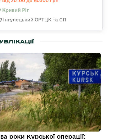
від 20100 до 60300 грн
Кривий Ріг
Інгулецький ОРТЦК та СП
УБЛІКАЦІЇ
ва роки Курської операції: