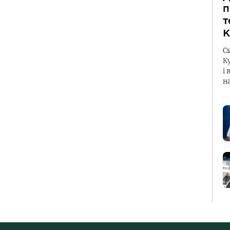
п
т
К
С
К
і 
н