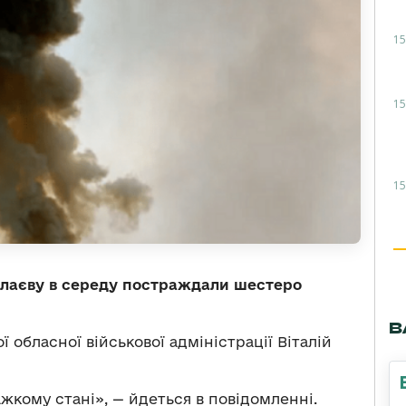
15
15
15
олаєву в середу постраждали шестеро
В
 обласної військової адміністрації Віталій
ажкому стані», — йдеться в повідомленні.