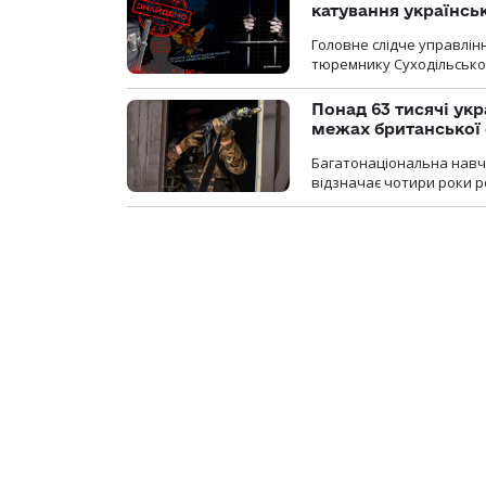
катування українсь
Головне слідче управлінн
тюремнику Суходільської
Понад 63 тисячі ук
межах британської 
Багатонаціональна навча
відзначає чотири роки ро