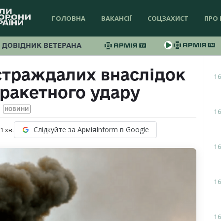
ГОЛОВНА
ВАКАНСІЇ
СОЦЗАХИСТ
ПРО 
ДОВІДНИК ВЕТЕРАНА
страждалих внаслідок
16
 ракетного удару
НОВИНИ
16
Слідкуйте за АрміяInform в Google
 1
хв.
16
16
16