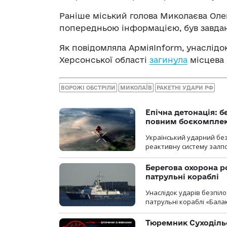
Раніше міський голова Миколаєва Оле
попередньою інформацією, був завда
Як повідомляла АрміяInform, унаслідо
Херсонської області
загинула
місцева
ВОРОЖІ ОБСТРІЛИ
МИКОЛАЇВ
РАКЕТНІ УДАРИ РФ
Епічна детонація: 
повним боєкомпле
Український ударний бе
реактивну систему залп
Берегова охорона р
патрульні кораблі
Унаслідок ударів безпіл
патрульні кораблі «Бала
Тюремник Суходільс