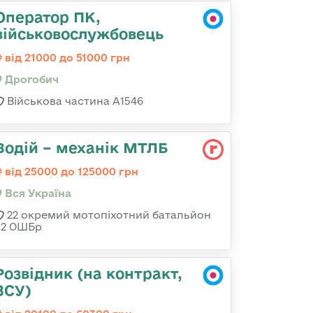
Оператор ПК,
військовослужбовець
від 21000 до 51000 грн
Дрогобич
Військова частина А1546
Водій – механік МТЛБ
від 25000 до 125000 грн
Вся Україна
22 окремий мотопіхотний батальйон
92 ОШБр
Розвідник (на контракт,
ЗСУ)