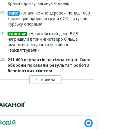
Краматорську: загинув чоловік
:52
«Знали кожне дерево»: понад 1000
ВІДЕО
кілометрів пройшли групи ССО, готуючи
Курську операцію
:41
«На російський день ВДВ
КОМЕНТАР
накришили втричі-вчетверо більше
окупантів»: окупанти феєрично
«відсвяткували»
:26
211 600 окупантів за сім місяців: Сили
оборони показали результат роботи
безпілотних систем
ВСІ НОВИНИ
АКАНСІЇ
Водій