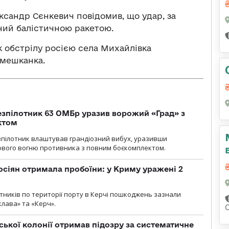
ксандр Сєнкевич повідомив, що удар, за
ний балістичною ракетою.
к обстрілу росією села Михайлівка
 мешканка.
безпілотник 63 ОМБр уразив ворожий «Град» з
ктом
зпілотник влаштував грандіозний вибух, уразивши
ового вогню противника з повним боєкомплектом.
осіян отримала пробоїни: у Криму уражені 2
отників по території порту в Керчі пошкоджень зазнали
клава» та «Керч».
ької колонії отримав підозру за систематичне