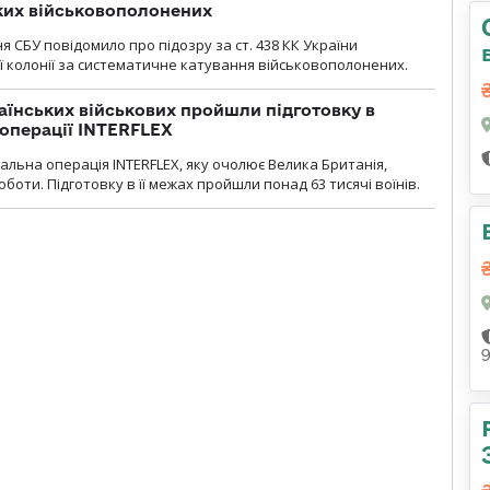
ких військовополонених
я СБУ повідомило про підозру за ст. 438 КК України
 колонії за систематичне катування військовополонених.
раїнських військових пройшли підготовку в
операції INTERFLEX
льна операція INTERFLEX, яку очолює Велика Британія,
боти. Підготовку в її межах пройшли понад 63 тисячі воїнів.