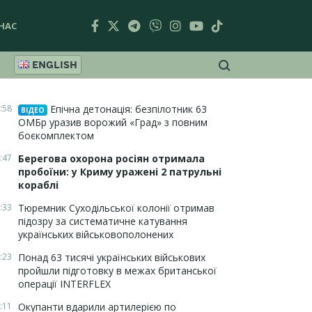
НАС
ENGLISH
:58
Епічна детонація: безпілотник 63
ВІДЕО
ОМБр уразив ворожий «Град» з повним
боєкомплектом
:47
Берегова охорона росіян отримала
пробоїни: у Криму уражені 2 патрульні
кораблі
:33
Тюремник Суходільської колонії отримав
підозру за систематичне катування
українських військовополонених
:23
Понад 63 тисячі українських військових
пройшли підготовку в межах британської
операції INTERFLEX
:11
Окупанти вдарили артилерією по