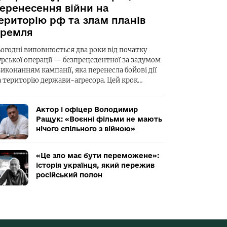
еренесення війни на
ериторію рф та злам планів
ремля
ьогодні виповнюється два роки від початку
урської операції — безпрецедентної за задумом
виконанням кампанії, яка перенесла бойові дії
а територію держави-агресора. Цей крок…
Актор і офіцер Володимир
Ращук: «Воєнні фільми не мають
нічого спільного з війною»
«Це зло має бути переможене»:
історія українця, який пережив
російський полон