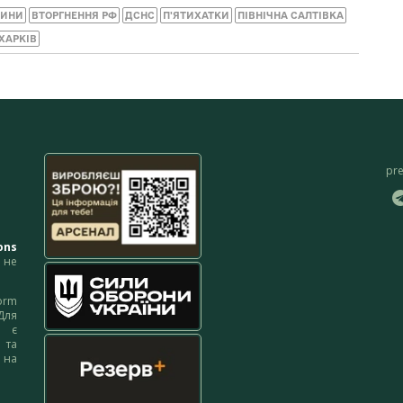
ЧИНИ
ВТОРГНЕННЯ РФ
ДСНС
П'ЯТИХАТКИ
ПІВНІЧНА САЛТІВКА
ХАРКІВ
pr
ons
не
orm
Для
м є
 та
 на