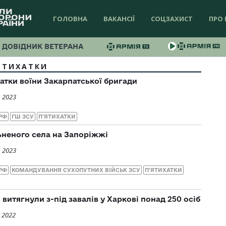
ГОЛОВНА
ВАКАНСІЇ
СОЦЗАХИСТ
ПРО 
ДОВІДНИК ВЕТЕРАНА
ЯТИХАТКИ
хатки воїни Закарпатської бригади
, 2023
РФ
ГШ ЗСУ
П'ЯТИХАТКИ
льненого села на Запоріжжі
, 2023
РФ
КОМАНДУВАННЯ СУХОПУТНИХ ВІЙСЬК ЗСУ
П'ЯТИХАТКИ
итягнули з-під завалів у Харкові понад 250 осіб
 2022