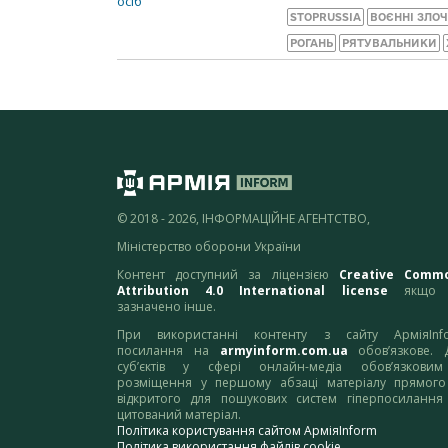
STOPRUSSIA
ВОЄННІ ЗЛО
РОГАНЬ
РЯТУВАЛЬНИКИ
© 2018 - 2026, ІНФОРМАЦІЙНЕ АГЕНТСТВО,
Міністерство оборони України
Контент доступний за ліцензією
Creative Comm
Attribution 4.0 International license
якщо 
зазначено інше.
При використанні контенту з сайту АрміяInf
посилання на
armyinform.com.ua
обов’язкове. 
суб’єктів у сфері онлайн-медіа обов’язкови
розміщення у першому абзаці матеріалу прямого
відкритого для пошукових систем гіперпосилання
цитований матеріал.
Політика користування сайтом АрміяInform
Політика використання файлів cookie