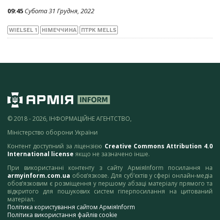
09:45
Субота 31 Грудня, 2022
WIELSEL 1
НІМЕЧЧИНА
ПТРК MELLS
© 2018 - 2026, ІНФОРМАЦІЙНЕ АГЕНТСТВО,
Міністерство оборони України
Контент доступний за ліцензією
Creative Commons Attribution 4.0
International license
якщо не зазначено інше.
При використанні контенту з сайту АрміяInform посилання на
armyinform.com.ua
обов’язкове. Для суб’єктів у сфері онлайн-медіа
обов’язковим є розміщення у першому абзаці матеріалу прямого та
відкритого для пошукових систем гіперпосилання на цитований
матеріал.
Політика користування сайтом АрміяInform
Політика використання файлів cookie