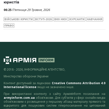
юристів
06:25
П’ятниця 29 Травня, 2026
ВІЙСЬКОВІ ЮРИСТИ
ВСТУП-2026
ВЮІ НЮУ
КУРСАНТИ
НАВЧАННЯ
ПРАВО
© 2018 - 2026, ІНФОРМАЦІЙНЕ АГЕНТСТВО,
Міністерство оборони України
Контент доступний за ліцензією
Creative Commons Attribution 4.0
International license
якщо не зазначено інше.
При використанні контенту з сайту АрміяInform посилання на
armyinform.com.ua
обов’язкове. Для суб’єктів у сфері онлайн-медіа
обов’язковим є розміщення у першому абзаці матеріалу прямого та
відкритого для пошукових систем гіперпосилання на цитований