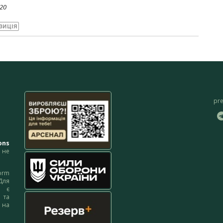
020
ЗИЦІЯ
pr
ons
не
orm
Для
м є
 та
 на