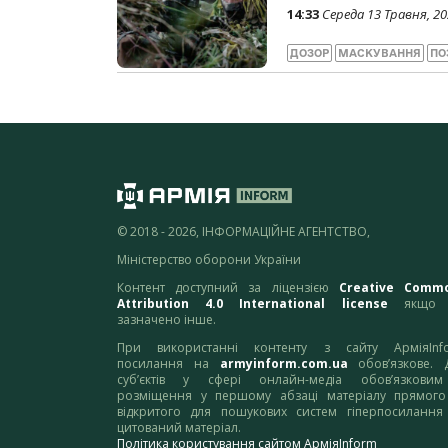
14:33
Середа 13 Травня, 2
ДОЗОР
МАСКУВАННЯ
ПО
© 2018 - 2026, ІНФОРМАЦІЙНЕ АГЕНТСТВО,
Міністерство оборони України
Контент доступний за ліцензією
Creative Comm
Attribution 4.0 International license
якщо 
зазначено інше.
При використанні контенту з сайту АрміяInf
посилання на
armyinform.com.ua
обов’язкове. 
суб’єктів у сфері онлайн-медіа обов’язкови
розміщення у першому абзаці матеріалу прямого
відкритого для пошукових систем гіперпосилання
цитований матеріал.
Політика користування сайтом АрміяInform