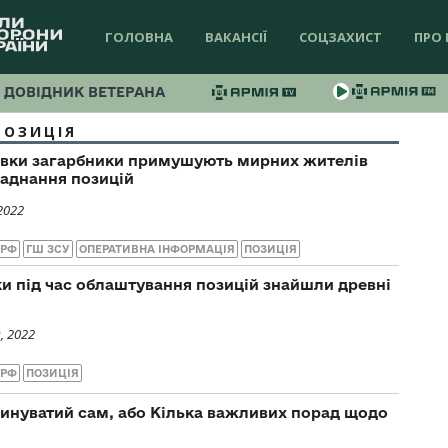
ГОЛОВНА
ВАКАНСІЇ
СОЦЗАХИСТ
ПРО 
ДОВІДНИК ВЕТЕРАНА
ПОЗИЦІЯ
овки загарбники примушують мирних жителів
аднання позицій
2022
 РФ
ГШ ЗСУ
ОПЕРАТИВНА ІНФОРМАЦІЯ
ПОЗИЦІЯ
ки під час облаштування позицій знайшли древні
, 2022
 РФ
ПОЗИЦІЯ
 винуватий сам, або Кілька важливих порад щодо