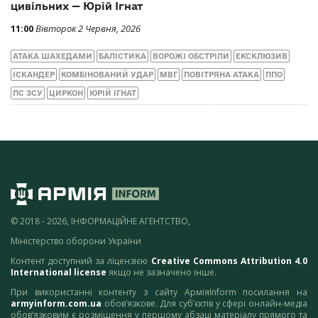
цивільних — Юрій Ігнат
11:00
Вівторок 2 Червня, 2026
АТАКА ШАХЕДАМИ
БАЛІСТИКА
ВОРОЖІ ОБСТРІЛИ
ЕКСКЛЮЗИВ
ІСКАНДЕР
КОМБІНОВАНИЙ УДАР
МВГ
ПОВІТРЯНА АТАКА
ППО
ПС ЗСУ
ЦИРКОН
ЮРІЙ ІГНАТ
© 2018 - 2026, ІНФОРМАЦІЙНЕ АГЕНТСТВО,
Міністерство оборони України
Контент доступний за ліцензією
Creative Commons Attribution 4.0
International license
якщо не зазначено інше.
При використанні контенту з сайту АрміяInform посилання на
armyinform.com.ua
обов’язкове. Для суб’єктів у сфері онлайн-медіа
обов’язковим є розміщення у першому абзаці матеріалу прямого та