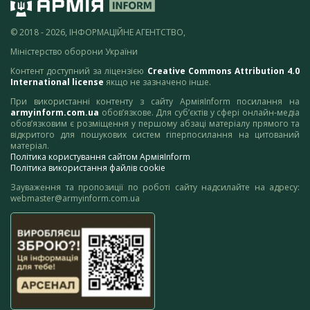
© 2018 - 2026, ІНФОРМАЦІЙНЕ АГЕНТСТВО,
Міністерство оборони України
Контент доступний за ліцензією
Creative Commons Attribution 4.0
International license
якщо не зазначено інше.
При використанні контенту з сайту АрміяInform посилання на
armyinform.com.ua
обов’язкове. Для суб’єктів у сфері онлайн-медіа
обов’язковим є розміщення у першому абзаці матеріалу прямого та
відкритого для пошукових систем гіперпосилання на цитований
матеріал.
Політика користування сайтом АрміяInform
Політика використання файлів cookie
Зауваження та пропозиції по роботі сайту надсилайте на адресу:
webmaster@armyinform.com.ua