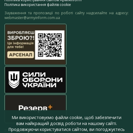
Політика використання файлів cookie
Зауваження та пропозиції по роботі сайту надсилайте на адресу:
webmaster@armyinform.com.ua
Ми використовуємо файли cookie, щоб забезпечити
вам найкращий досвід роботи на нашому сайті.
Продовжуючи користуватися сайтом, ви погоджуєтесь
press@armyinform.com.ua