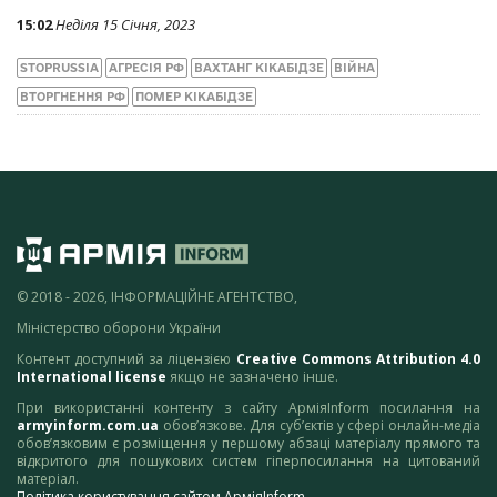
15:02
Неділя 15 Січня, 2023
STOPRUSSIA
АГРЕСІЯ РФ
ВАХТАНГ КІКАБІДЗЕ
ВІЙНА
ВТОРГНЕННЯ РФ
ПОМЕР КІКАБІДЗЕ
© 2018 - 2026, ІНФОРМАЦІЙНЕ АГЕНТСТВО,
Міністерство оборони України
Контент доступний за ліцензією
Creative Commons Attribution 4.0
International license
якщо не зазначено інше.
При використанні контенту з сайту АрміяInform посилання на
armyinform.com.ua
обов’язкове. Для суб’єктів у сфері онлайн-медіа
обов’язковим є розміщення у першому абзаці матеріалу прямого та
відкритого для пошукових систем гіперпосилання на цитований
матеріал.
Політика користування сайтом АрміяInform