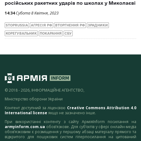
російських ракетних ударів по школах у Миколаєві
14:34
Субота 8 Квітня, 2023
STOPRUSSIA
АГРЕСІЯ РФ
ВТОРГНЕННЯ РФ
ЗРАДНИКИ
КОРЕГУВАЛЬНИК
ПОКАРАННЯ
СБУ
© 2018 - 2026, ІНФОРМАЦІЙНЕ АГЕНТСТВО,
Міністерство оборони України
Контент доступний за ліцензією
Creative Commons Attribution 4.0
International license
якщо не зазначено інше.
При використанні контенту з сайту АрміяInform посилання на
armyinform.com.ua
обов’язкове. Для суб’єктів у сфері онлайн-медіа
обов’язковим є розміщення у першому абзаці матеріалу прямого та
відкритого для пошукових систем гіперпосилання на цитований