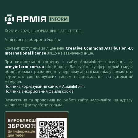
© 2018 - 2026, ІНФОРМАЦІЙНЕ АГЕНТСТВО,
Міністерство оборони України
Контент доступний за ліцензією
Creative Commons Attribution 4.0
International license
якщо не зазначено інше.
При використанні контенту з сайту АрміяInform посилання на
armyinform.com.ua
обов’язкове. Для суб’єктів у сфері онлайн-медіа
обов’язковим є розміщення у першому абзаці матеріалу прямого та
відкритого для пошукових систем гіперпосилання на цитований
матеріал.
Політика користування сайтом АрміяInform
Політика використання файлів cookie
Зауваження та пропозиції по роботі сайту надсилайте на адресу:
webmaster@armyinform.com.ua