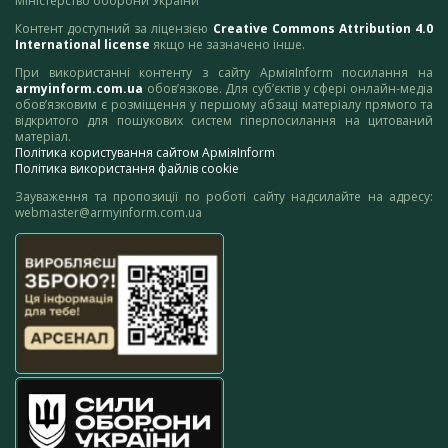
Міністерство оборони України
Контент доступний за ліцензією
Creative Commons Attribution 4.0
International license
якщо не зазначено інше.
При використанні контенту з сайту АрміяInform посилання на
armyinform.com.ua
обов’язкове. Для суб’єктів у сфері онлайн-медіа
обов’язковим є розміщення у першому абзаці матеріалу прямого та
відкритого для пошукових систем гіперпосилання на цитований
матеріал.
Політика користування сайтом АрміяInform
Політика використання файлів cookie
Зауваження та пропозиції по роботі сайту надсилайте на адресу:
webmaster@armyinform.com.ua