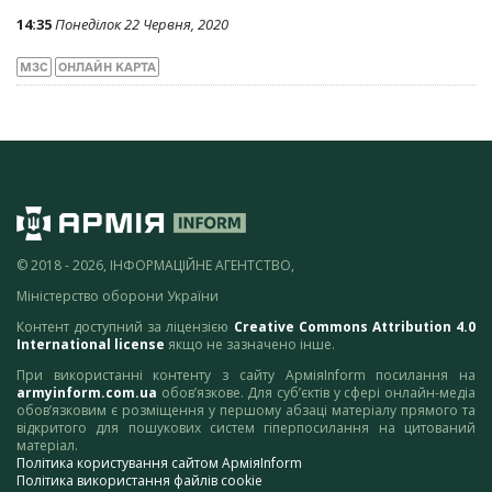
14:35
Понеділок 22 Червня, 2020
МЗС
ОНЛАЙН КАРТА
© 2018 - 2026, ІНФОРМАЦІЙНЕ АГЕНТСТВО,
Міністерство оборони України
Контент доступний за ліцензією
Creative Commons Attribution 4.0
International license
якщо не зазначено інше.
При використанні контенту з сайту АрміяInform посилання на
armyinform.com.ua
обов’язкове. Для суб’єктів у сфері онлайн-медіа
обов’язковим є розміщення у першому абзаці матеріалу прямого та
відкритого для пошукових систем гіперпосилання на цитований
матеріал.
Політика користування сайтом АрміяInform
Політика використання файлів cookie