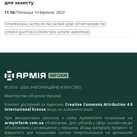
для захисту
11:56
П’ятниця 10 Березня, 2023
STOPRUSSIA
АГРЕСІЯ РФ
БІЛИЙ ДІМ
ВТОРГНЕННЯ РФ
ОЛІВІЯ ДАЛТОН
СПОЛУЧЕНІ ШТАТИ АМЕРИКИ
© 2018 - 2026, ІНФОРМАЦІЙНЕ АГЕНТСТВО,
Міністерство оборони України
Контент доступний за ліцензією
Creative Commons Attribution 4.0
International license
якщо не зазначено інше.
При використанні контенту з сайту АрміяInform посилання на
armyinform.com.ua
обов’язкове. Для суб’єктів у сфері онлайн-медіа
обов’язковим є розміщення у першому абзаці матеріалу прямого та
відкритого для пошукових систем гіперпосилання на цитований