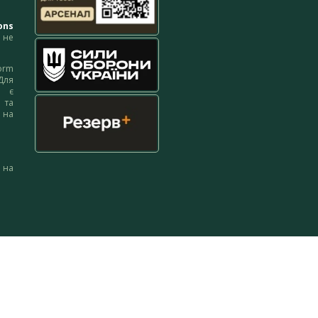
ons
не
orm
Для
м є
 та
 на
 на