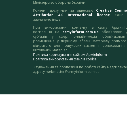
Міністерство оборони України
Контент доступний за ліцензією
Creative Comm
Attribution 4.0 International license
якщо 
зазначено інше.
При використанні контенту з сайту АрміяInf
посилання на
armyinform.com.ua
обов’язкове. 
суб’єктів у сфері онлайн-медіа обов’язкови
розміщення у першому абзаці матеріалу прямого
відкритого для пошукових систем гіперпосилання
цитований матеріал.
Політика користування сайтом АрміяInform
Політика використання файлів cookie
Зауваження та пропозиції по роботі сайту надсилайте
адресу:
webmaster@armyinform.com.ua