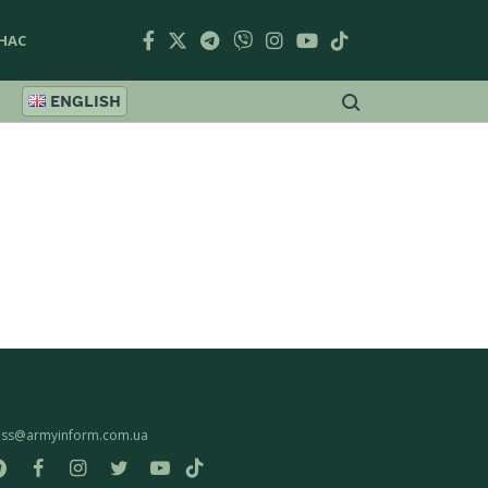
НАС
ENGLISH
ess@armyinform.com.ua