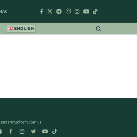
НАС
ENGLISH
ess@armyinform.com.ua