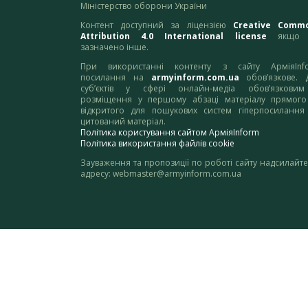
Міністерство оборони України
Контент доступний за ліцензією
Creative Comm
Attribution 4.0 International license
якщо 
зазначено інше.
При використанні контенту з сайту АрміяInf
посилання на
armyinform.com.ua
обов’язкове. 
суб’єктів у сфері онлайн-медіа обов’язкови
розміщення у першому абзаці матеріалу прямого
відкритого для пошукових систем гіперпосилання
цитований матеріал.
Політика користування сайтом АрміяInform
Політика використання файлів cookie
Зауваження та пропозиції по роботі сайту надсилайте
адресу:
webmaster@armyinform.com.ua