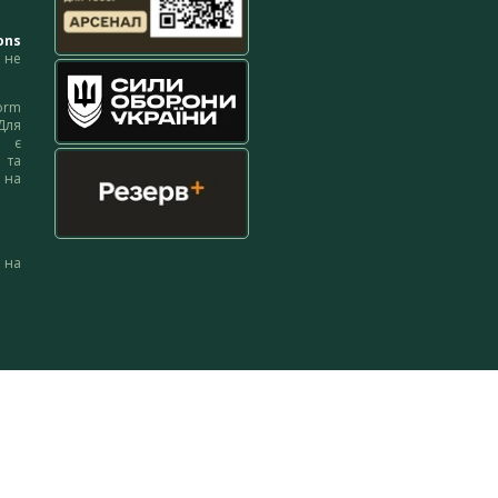
ons
не
orm
Для
м є
 та
 на
 на