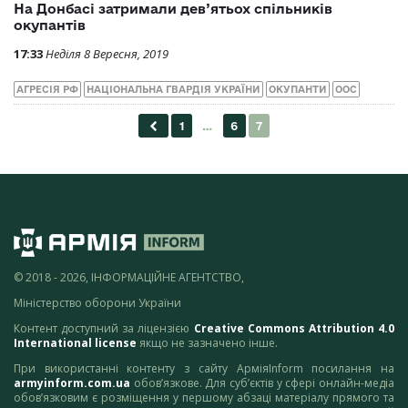
На Донбасі затримали дев’ятьох спільників
окупантів
17:33
Неділя 8 Вересня, 2019
АГРЕСІЯ РФ
НАЦІОНАЛЬНА ГВАРДІЯ УКРАЇНИ
ОКУПАНТИ
ООС
© 2018 - 2026, ІНФОРМАЦІЙНЕ АГЕНТСТВО,
Міністерство оборони України
Контент доступний за ліцензією
Creative Commons Attribution 4.0
International license
якщо не зазначено інше.
При використанні контенту з сайту АрміяInform посилання на
armyinform.com.ua
обов’язкове. Для суб’єктів у сфері онлайн-медіа
обов’язковим є розміщення у першому абзаці матеріалу прямого та