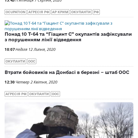
OCUPATION
АГРЕСІЯ РФ
АР КРИМ
ОКУПАНТИ
РФ
Понад 10 Т-64 та “Гіацинт С” окупантів зафіксували
з порушенням лінії відведення
10:07
Неділя 12 Липня, 2020
ОКУПАНТИ
ООС
Втрати бойовиків на Донбасі в березні − штаб ООС
12:30
Четвер 2 Квітня, 2020
АГРЕСІЯ РФ
ОКУПАНТИ
ООС