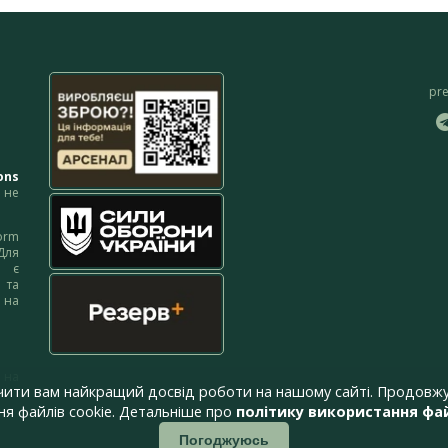
pr
ons
не
orm
Для
м є
 та
 на
 на
чити вам найкращий досвід роботи на нашому сайті. Продовжу
я файлів cookie. Детальніше про
політику використання фай
Погоджуюсь