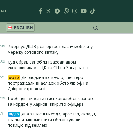
НАС
ENGLISH
:49
7 корпус ДШВ розгортає власну мобільну
мережу сотового зв’язку
:38
Суд обрав запобіжні заходи двом
екскерівникам ТЦК та СП на Закарпатті
:21
Дві людини загинуло, шестеро
ФОТО
постраждали внаслідок обстрілів рф на
Дніпропетровщині
:09
Пообіцяв вивезти військовозобов’язаного
за кордон: у Харкові викрито офіцера
:51
Два запасні виходи, арсенал, склади,
ВІДЕО
спальня: мінометники облаштували
позицію під землею