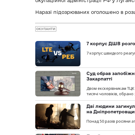
окупаційної адміністрації РФ у Лугансь
Наразі підозрюваних оголошено в роз
ОКУПАНТИ
7 корпус ДШВ розго
7 корпус швидкого реагу
Суд обрав запобіжн
Закарпатті
Двом екскерівникам ТЦК 
тисячі чоловіків, обрано
Дві людини загинул
на Дніпропетровщи
Понад 50 разів росіяни 