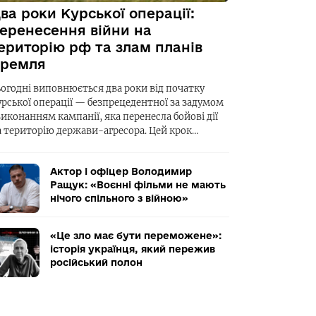
ва роки Курської операції:
еренесення війни на
ериторію рф та злам планів
ремля
ьогодні виповнюється два роки від початку
урської операції — безпрецедентної за задумом
виконанням кампанії, яка перенесла бойові дії
а територію держави-агресора. Цей крок…
Актор і офіцер Володимир
Ращук: «Воєнні фільми не мають
нічого спільного з війною»
«Це зло має бути переможене»:
історія українця, який пережив
російський полон