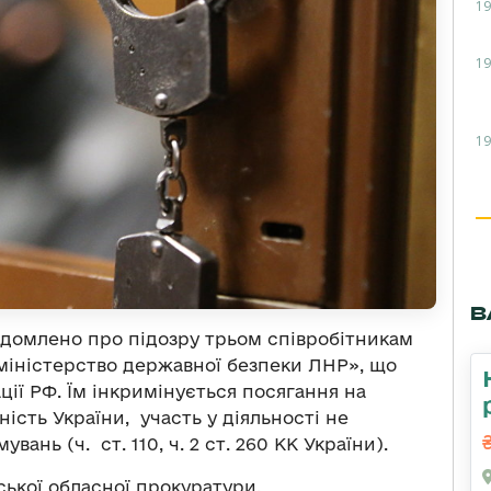
19
19
19
В
ідомлено про підозру трьом
співробітникам
міністерство державної безпеки ЛНР», що
ції РФ.
Їм інкримінується посягання на
ність України, участь у діяльності не
нь (ч. ст. 110, ч. 2 ст. 260 КК України).
ької обласної прокуратури.