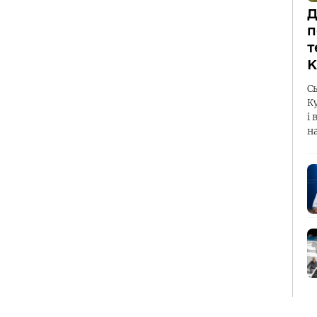
Д
п
т
К
С
К
і 
н