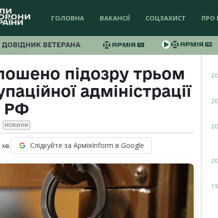
ГОЛОВНА
ВАКАНСІЇ
СОЦЗАХИСТ
ПРО 
ДОВІДНИК ВЕТЕРАНА
лошено підозру трьом
20
паційної адміністрації
20
РФ
20
НОВИНИ
Слідкуйте за АрміяInform в Google
1
хв.
20
19