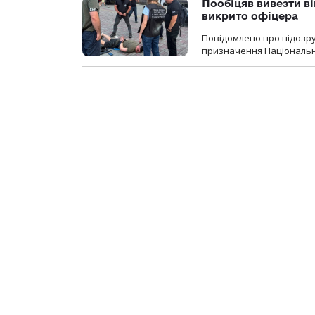
Пообіцяв вивезти ві
викрито офіцера
Повідомлено про підозр
призначення Національної 