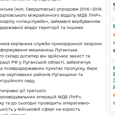
нська (кол. Свердловськ) упродовж 2016−2018
ердловського міжрайонного відділу МДБ ЛНР».
дрозділу «спецслужби», займався вербуванням
державної влади території та іншими
ників керівника служби прикордонної охорони
 формування мешканець Луганська
го складі дотепер він здійснює захист та
ації РФ у Луганській області, забезпечує
 псевдодержавних пунктах пропуску, бере
нню окупованих районів Луганщини та
туційного ладу.
иправні дії третього
розвідувальних операцій МДБ ЛНР».
ку та до сьогодні проводить оперативно-
ність у військовій сфері на користь