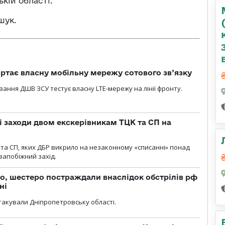
кій області.
шук.
ртає власну мобільну мережу сотового зв’язку
вання ДШВ ЗСУ тестує власну LTE-мережу на лінії фронту.
і заходи двом екскерівникам ТЦК та СП на
та СП, яких ДБР викрило на незаконному «списанні» понад
 запобіжний захід.
о, шестеро постраждали внаслідок обстрілів рф
ні
атакували Дніпропетровську області.