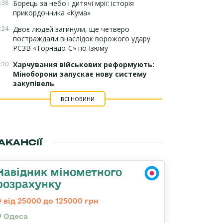
:38
Борець за небо і дитячі мрії: історія
прикордонника «Кума»
:24
Двоє людей загинули, ще четверо
постраждали внаслідок ворожого удару
РСЗВ «Торнадо-С» по Ізюму
:10
Харчування військових реформують:
Міноборони запускає нову систему
закупівель
ВСІ НОВИНИ
АКАНСІЇ
Навідник мінометного
розрахунку
від 25000 до 125000 грн
Одеса