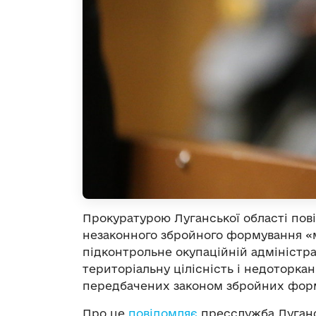
Прокуратурою Луганської області пов
незаконного збройного формування «
підконтрольне окупаційній адміністра
територіальну цілісність і недоторкан
передбачених законом збройних формува
Про це
повідомляє
пресслужба Луганс