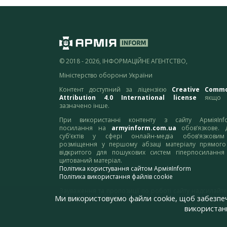
© 2018 - 2026, ІНФОРМАЦІЙНЕ АГЕНТСТВО,
Міністерство оборони України
Контент доступний за ліцензією
Creative Comm
Attribution 4.0 International license
якщо 
зазначено інше.
При використанні контенту з сайту АрміяInf
посилання на
armyinform.com.ua
обов’язкове. 
суб’єктів у сфері онлайн-медіа обов’язкови
розміщення у першому абзаці матеріалу прямого
відкритого для пошукових систем гіперпосилання
цитований матеріал.
Політика користування сайтом АрміяInform
Політика використання файлів cookie
Зауваження та пропозиції по роботі сайту надсилайте
Ми використовуємо файли cookie, щоб забезпе
адресу:
webmaster@armyinform.com.ua
використанн