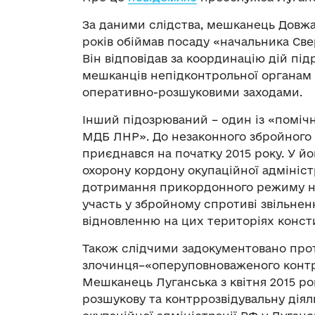
За даними слідства, мешканець Довжа
років обіймав посаду «начальника Св
Він відповідав за координацію дій пі
мешканців непідконтрольної органам 
оперативно-розшуковими заходами.
Інший підозрюваний – один із «поміч
МДБ ЛНР». До незаконного збройного
приєднався на початку 2015 року. У йо
охорону кордону окупаційної адміністр
дотримання прикордонного режиму на
участь у збройному спротиві звільне
відновленню на цих територіях консти
Також слідчими задокументовано прот
злочинця–«оперуповноваженого контр
Мешканець Луганська з квітня 2015 ро
розшукову та контррозвідувальну діяль