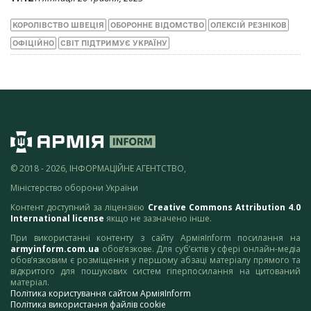
КОРОЛІВСТВО ШВЕЦІЯ
ОБОРОННЕ ВІДОМСТВО
ОЛЕКСІЙ РЕЗНІКОВ
ОФІЦІЙНО
СВІТ ПІДТРИМУЄ УКРАЇНУ
© 2018 - 2026, ІНФОРМАЦІЙНЕ АГЕНТСТВО,
Міністерство оборони України
Контент доступний за ліцензією
Creative Commons Attribution 4.0
International license
якщо не зазначено інше.
При використанні контенту з сайту АрміяInform посилання на
armyinform.com.ua
обов’язкове. Для суб’єктів у сфері онлайн-медіа
обов’язковим є розміщення у першому абзаці матеріалу прямого та
відкритого для пошукових систем гіперпосилання на цитований
матеріал.
Політика користування сайтом АрміяInform
Політика використання файлів cookie