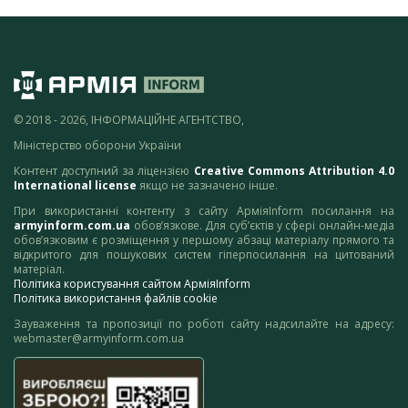
© 2018 - 2026, ІНФОРМАЦІЙНЕ АГЕНТСТВО,
Міністерство оборони України
Контент доступний за ліцензією
Creative Commons Attribution 4.0
International license
якщо не зазначено інше.
При використанні контенту з сайту АрміяInform посилання на
armyinform.com.ua
обов’язкове. Для суб’єктів у сфері онлайн-медіа
обов’язковим є розміщення у першому абзаці матеріалу прямого та
відкритого для пошукових систем гіперпосилання на цитований
матеріал.
Політика користування сайтом АрміяInform
Політика використання файлів cookie
Зауваження та пропозиції по роботі сайту надсилайте на адресу:
webmaster@armyinform.com.ua