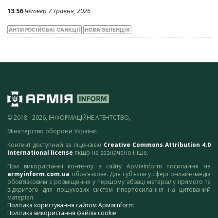
13:56
Четвер 7 Травня, 2026
АНТИРОСІЙСЬКІ САНКЦІЇ
НОВА ЗЕЛЕНДІЯ
© 2018 - 2026, ІНФОРМАЦІЙНЕ АГЕНТСТВО,
Міністерство оборони України
Контент доступний за ліцензією
Creative Commons Attribution 4.0
International license
якщо не зазначено інше.
При використанні контенту з сайту АрміяInform посилання на
armyinform.com.ua
обов’язкове. Для суб’єктів у сфері онлайн-медіа
обов’язковим є розміщення у першому абзаці матеріалу прямого та
відкритого для пошукових систем гіперпосилання на цитований
матеріал.
Політика користування сайтом АрміяInform
Політика використання файлів cookie