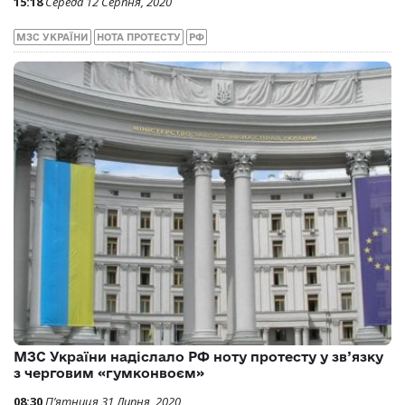
15:18
Середа 12 Серпня, 2020
МЗС УКРАЇНИ
НОТА ПРОТЕСТУ
РФ
МЗС України надіслало РФ ноту протесту у зв’язку
з черговим «гумконвоєм»
08:30
П’ятниця 31 Липня, 2020