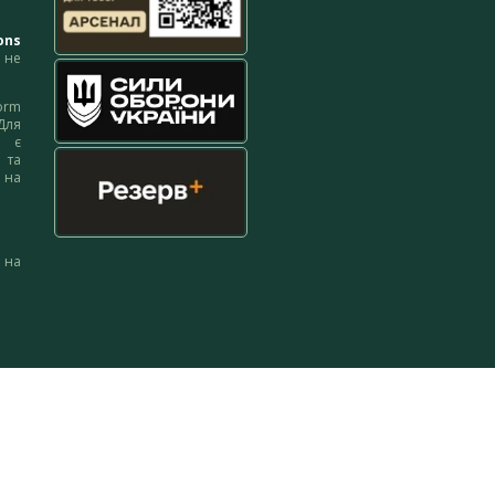
ons
не
orm
Для
м є
 та
 на
 на