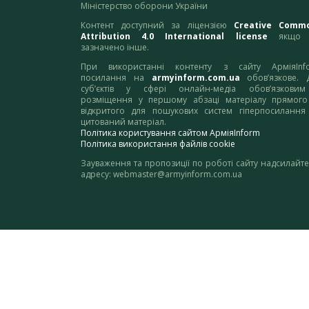
Міністерство оборони України
Контент доступний за ліцензією
Creative Comm
Attribution 4.0 International license
якщо 
зазначено інше.
При використанні контенту з сайту АрміяInf
посилання на
armyinform.com.ua
обов’язкове. 
суб’єктів у сфері онлайн-медіа обов’язкови
розміщення у першому абзаці матеріалу прямого
відкритого для пошукових систем гіперпосилання
цитований матеріал.
Політика користування сайтом АрміяInform
Політика використання файлів cookie
Зауваження та пропозиції по роботі сайту надсилайте
адресу:
webmaster@armyinform.com.ua