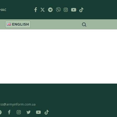
НАС
ENGLISH
ess@armyinform.com.ua