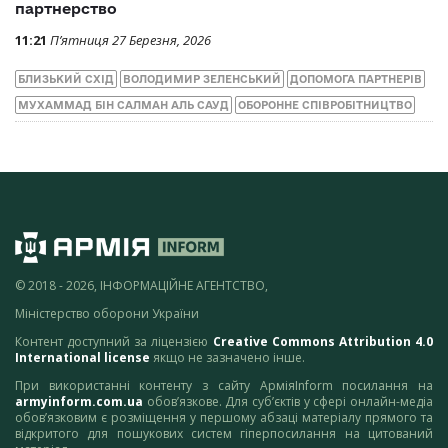
партнерство
11:21
П’ятниця 27 Березня, 2026
БЛИЗЬКИЙ СХІД
ВОЛОДИМИР ЗЕЛЕНСЬКИЙ
ДОПОМОГА ПАРТНЕРІВ
МУХАММАД БІН САЛМАН АЛЬ САУД
ОБОРОННЕ СПІВРОБІТНИЦТВО
© 2018 - 2026, ІНФОРМАЦІЙНЕ АГЕНТСТВО,
Міністерство оборони України
Контент доступний за ліцензією
Creative Commons Attribution 4.0
International license
якщо не зазначено інше.
При використанні контенту з сайту АрміяInform посилання на
armyinform.com.ua
обов’язкове. Для суб’єктів у сфері онлайн-медіа
обов’язковим є розміщення у першому абзаці матеріалу прямого та
відкритого для пошукових систем гіперпосилання на цитований