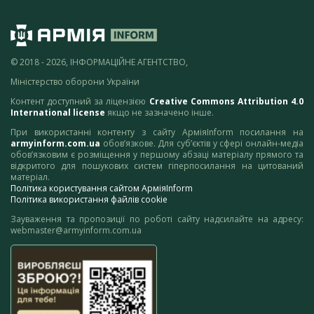
© 2018 - 2026, ІНФОРМАЦІЙНЕ АГЕНТСТВО,
Міністерство оборони України
Контент доступний за ліцензією
Creative Commons Attribution 4.0
International license
якщо не зазначено інше.
При використанні контенту з сайту АрміяInform посилання на
armyinform.com.ua
обов’язкове. Для суб’єктів у сфері онлайн-медіа
обов’язковим є розміщення у першому абзаці матеріалу прямого та
відкритого для пошукових систем гіперпосилання на цитований
матеріал.
Політика користування сайтом АрміяInform
Політика використання файлів cookie
Зауваження та пропозиції по роботі сайту надсилайте на адресу:
webmaster@armyinform.com.ua