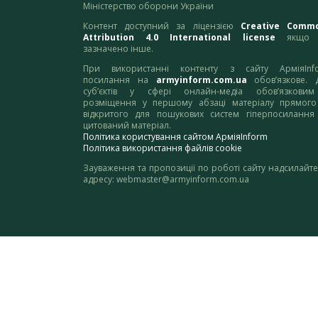
Міністерство оборони України
Контент доступний за ліцензією
Creative Comm
Attribution 4.0 International license
якщо 
зазначено інше.
При використанні контенту з сайту АрміяInf
посилання на
armyinform.com.ua
обов’язкове. 
суб’єктів у сфері онлайн-медіа обов’язкови
розміщення у першому абзаці матеріалу прямого
відкритого для пошукових систем гіперпосилання
цитований матеріал.
Політика користування сайтом АрміяInform
Політика використання файлів cookie
Зауваження та пропозиції по роботі сайту надсилайте
адресу:
webmaster@armyinform.com.ua