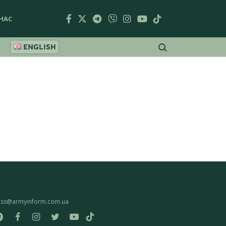
НАС
ENGLISH
ess@armyinform.com.ua