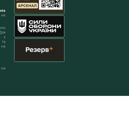
ons
не
orm
Для
м є
 та
 на
 на