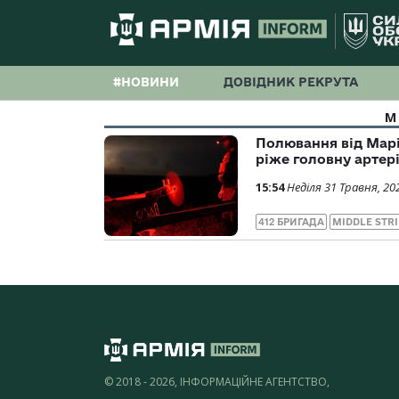
#НОВИНИ
ДОВІДНИК РЕКРУТА
M
Полювання від Марі
ріже головну артер
15:54
Неділя 31 Травня, 20
412 БРИГАДА
MIDDLE STR
© 2018 - 2026, ІНФОРМАЦІЙНЕ АГЕНТСТВО,