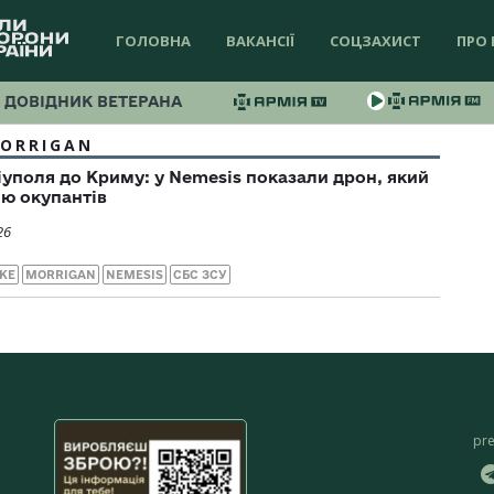
ГОЛОВНА
ВАКАНСІЇ
СОЦЗАХИСТ
ПРО 
ДОВІДНИК ВЕТЕРАНА
ORRIGAN
уполя до Криму: у Nemesis показали дрон, який
ію окупантів
26
IKE
MORRIGAN
NEMESIS
СБС ЗСУ
pr