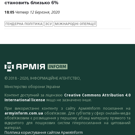
становить близько 6%
18:05
Четвер 12 Березня, 2020
ГЕНДЕРНА ПОЛІТИКА
ЗСУ
МІЖНАРОДНІ ОПЕРАЦІЇ
© 2018 - 2026, ІНФОРМАЦІЙНЕ АГЕНТСТВО,
Міністерство оборони України
Контент доступний за ліцензією
Creative Commons Attribution 4.0
International license
якщо не зазначено інше.
При використанні контенту з сайту АрміяInform посилання на
armyinform.com.ua
обов’язкове. Для суб’єктів у сфері онлайн-медіа
обов’язковим є розміщення у першому абзаці матеріалу прямого та
відкритого для пошукових систем гіперпосилання на цитований
матеріал.
Політика користування сайтом АрміяInform