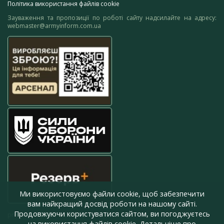
Політика використання файлів cookie
Зауваження та пропозиції по роботі сайту надсилайте на адресу:
webmaster@armyinform.com.ua
Ми використовуємо файли cookie, щоб забезпечити
вам найкращий досвід роботи на нашому сайті.
Продовжуючи користуватися сайтом, ви погоджуєтесь
press@armyinform.com.ua
на використання файлів cookie. Детальніше про