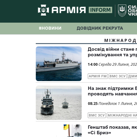
#НОВИНИ
ДОВІДНИК РЕКРУТА
МІЖНАРОД
Досвід війни стане
розмінування та уп
14:00
Середа 29 Липня, 20
АРМІЯ FM
ВМС ЗСУ
ДМИ
На знак підтримки 
проводять навчанн
08:25
Понеділок 1 Липня, 2
ВМС ЗСУ
МІЖНАРОДНІ Н
Генштаб показав, я
«Сі Бриз»