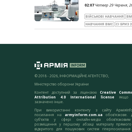
02:07
Четвер 29 Червня, 2
ВІЙСЬКОВІ НАВЧАННЯ
ВМ
НАВЧАННЯ ВМС
СІ БРИЗ 2
© 2018 - 2026, ІНФОРМАЦІЙНЕ АГЕНТСТВО,
Міністерство оборони України
Контент доступний за ліцензією
Creative Comm
Attribution 4.0 International license
якщо 
зазначено інше.
При використанні контенту з сайту АрміяInf
посилання на
armyinform.com.ua
обов’язкове. 
суб’єктів у сфері онлайн-медіа обов’язкови
розміщення у першому абзаці матеріалу прямого
відкритого для пошукових систем гіперпосилання