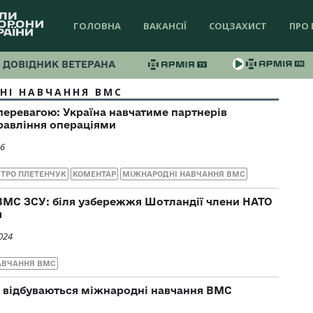
ГОЛОВНА
ВАКАНСІЇ
СОЦЗАХИСТ
ПРО 
ДОВІДНИК ВЕТЕРАНА
НІ НАВЧАННЯ ВМС
 перевагою: Україна навчатиме партнерів
равління операціями
26
ТРО ПЛЕТЕНЧУК
КОМЕНТАР
МІЖНАРОДНІ НАВЧАННЯ ВМС
ВМС ЗСУ: біля узбережжя Шотландії члени НАТО
я
024
АВЧАННЯ ВМС
к відбуваються міжнародні навчання ВМС