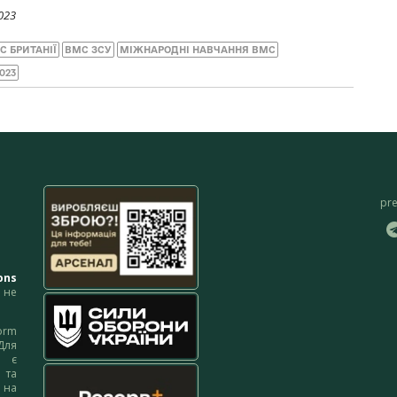
023
С БРИТАНІЇ
ВМС ЗСУ
МІЖНАРОДНІ НАВЧАННЯ ВМС
023
pr
ons
не
orm
Для
м є
 та
 на