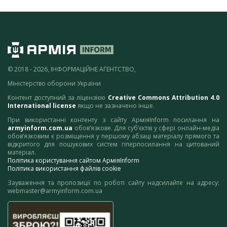
© 2018 - 2026, ІНФОРМАЦІЙНЕ АГЕНТСТВО,
Міністерство оборони України
Контент доступний за ліцензією
Creative Commons Attribution 4.0
International license
якщо не зазначено інше.
При використанні контенту з сайту АрміяInform посилання на
armyinform.com.ua
обов’язкове. Для суб’єктів у сфері онлайн-медіа
обов’язковим є розміщення у першому абзаці матеріалу прямого та
відкритого для пошукових систем гіперпосилання на цитований
матеріал.
Політика користування сайтом АрміяInform
Політика використання файлів cookie
Зауваження та пропозиції по роботі сайту надсилайте на адресу:
webmaster@armyinform.com.ua