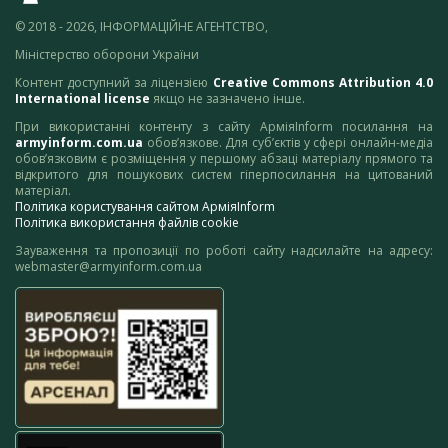
© 2018 - 2026, ІНФОРМАЦІЙНЕ АГЕНТСТВО,
Міністерство оборони України
Контент доступний за ліцензією
Creative Commons Attribution 4.0
International license
якщо не зазначено інше.
При використанні контенту з сайту АрміяInform посилання на
armyinform.com.ua
обов’язкове. Для суб’єктів у сфері онлайн-медіа
обов’язковим є розміщення у першому абзаці матеріалу прямого та
відкритого для пошукових систем гіперпосилання на цитований
матеріал.
Політика користування сайтом АрміяInform
Політика використання файлів cookie
Зауваження та пропозиції по роботі сайту надсилайте на адресу:
webmaster@armyinform.com.ua