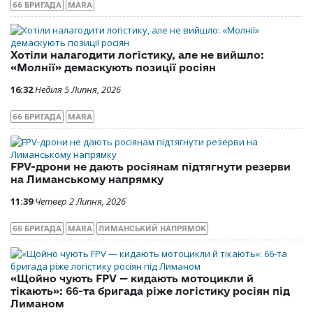
66 БРИГАДА
MARA
Хотіли налагодити логістику, але не вийшло:
«Молнії» демаскують позиції росіян
16:32
Неділя 5 Липня, 2026
66 БРИГАДА
MARA
FPV-дрони не дають росіянам підтягнути резерви
на Лиманському напрямку
11:39
Четвер 2 Липня, 2026
66 БРИГАДА
MARA
ЛИМАНСЬКИЙ НАПРЯМОК
«Щойно чують FPV — кидають мотоцикли й
тікають»: 66-та бригада ріже логістику росіян під
Лиманом