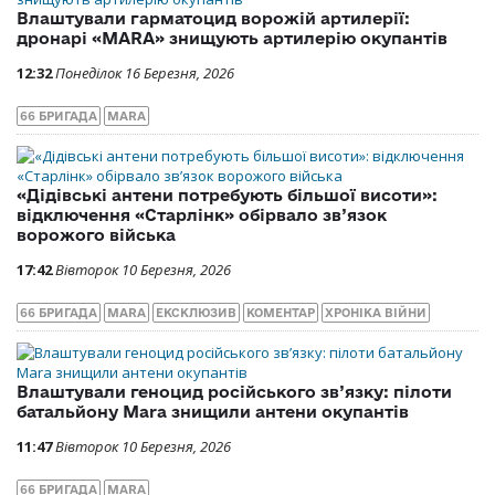
Влаштували гарматоцид ворожій артилерії:
дронарі «MARA» знищують артилерію окупантів
12:32
Понеділок 16 Березня, 2026
66 БРИГАДА
MARA
«Дідівські антени потребують більшої висоти»:
відключення «Старлінк» обірвало зв’язок
ворожого війська
17:42
Вівторок 10 Березня, 2026
66 БРИГАДА
MARA
ЕКСКЛЮЗИВ
КОМЕНТАР
ХРОНІКА ВІЙНИ
Влаштували геноцид російського зв’язку: пілоти
батальйону Mara знищили антени окупантів
11:47
Вівторок 10 Березня, 2026
66 БРИГАДА
MARA