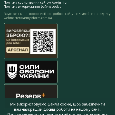
Політика користування сайтом АрміяInform
Політика використання файлів cookie
Зауваження та пропозиції по роботі сайту надсилайте на адресу:
webmaster@armyinform.com.ua
Ми використовуємо файли cookie, щоб забезпечити
вам найкращий досвід роботи на нашому сайті.
Продовжуючи користуватися сайтом, ви погоджуєтесь
press@armyinform.com.ua