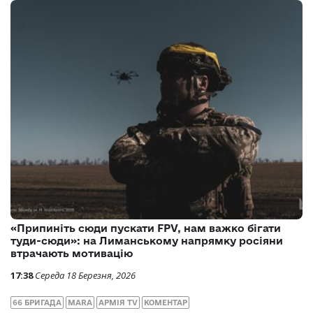
«Припиніть сюди пускати FPV, нам важко бігати
туди-сюди»: на Лиманському напрямку росіяни
втрачають мотивацію
17:38
Середа 18 Березня, 2026
66 БРИГАДА
MARA
АРМІЯ TV
КОМЕНТАР