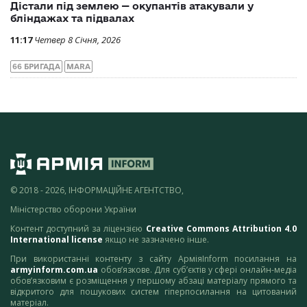
Дістали під землею — окупантів атакували у
бліндажах та підвалах
11:17
Четвер 8 Січня, 2026
66 БРИГАДА
MARA
© 2018 - 2026, ІНФОРМАЦІЙНЕ АГЕНТСТВО,
Міністерство оборони України
Контент доступний за ліцензією
Creative Commons Attribution 4.0
International license
якщо не зазначено інше.
При використанні контенту з сайту АрміяInform посилання на
armyinform.com.ua
обов’язкове. Для суб’єктів у сфері онлайн-медіа
обов’язковим є розміщення у першому абзаці матеріалу прямого та
відкритого для пошукових систем гіперпосилання на цитований
матеріал.