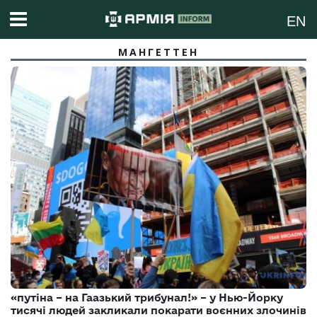
EN
МАНГЕТТЕН
«путіна – на Гаазький трибунал!» – у Нью-Йорку
тисячі людей закликали покарати воєнних злочинів