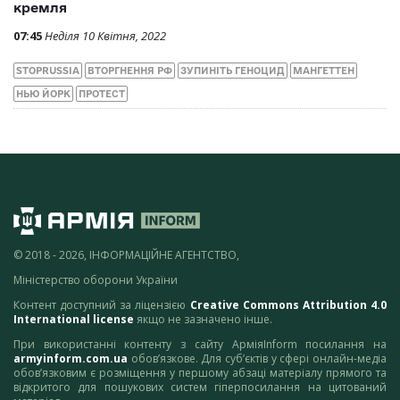
кремля
07:45
Неділя 10 Квітня, 2022
STOPRUSSIA
ВТОРГНЕННЯ РФ
ЗУПИНІТЬ ГЕНОЦИД
МАНГЕТТЕН
НЬЮ ЙОРК
ПРОТЕСТ
© 2018 - 2026, ІНФОРМАЦІЙНЕ АГЕНТСТВО,
Міністерство оборони України
Контент доступний за ліцензією
Creative Commons Attribution 4.0
International license
якщо не зазначено інше.
При використанні контенту з сайту АрміяInform посилання на
armyinform.com.ua
обов’язкове. Для суб’єктів у сфері онлайн-медіа
обов’язковим є розміщення у першому абзаці матеріалу прямого та
відкритого для пошукових систем гіперпосилання на цитований