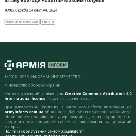
штабу бригади «Хартія» Максим Голубок
07:03
Середа 24 Квітня, 2024
МАКСИМ ГОЛУБОК
ХАРТІЯ
© 2018 - 2026, ІНФОРМАЦІЙНЕ АГЕНТСТВО,
Міністерство оборони України
Контент доступний за ліцензією
Creative Commons Attribution 4.0
International license
якщо не зазначено інше.
При використанні контенту з сайту АрміяInform посилання на
armyinform.com.ua
обов’язкове. Для суб’єктів у сфері онлайн-медіа
обов’язковим є розміщення у першому абзаці матеріалу прямого та
відкритого для пошукових систем гіперпосилання на цитований
матеріал.
Політика користування сайтом АрміяInform