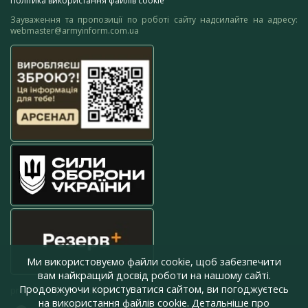
Політика використання файлів cookie
Зауваження та пропозиції по роботі сайту надсилайте на адресу:
webmaster@armyinform.com.ua
Ми використовуємо файли cookie, щоб забезпечити
вам найкращий досвід роботи на нашому сайті.
Продовжуючи користуватися сайтом, ви погоджуєтесь
press@armyinform.com.ua
на використання файлів cookie. Детальніше про