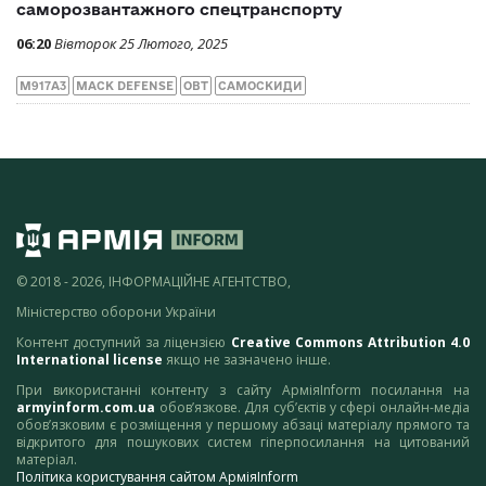
саморозвантажного спецтранспорту
06:20
Вівторок 25 Лютого, 2025
M917A3
MACK DEFENSE
ОВТ
САМОСКИДИ
© 2018 - 2026, ІНФОРМАЦІЙНЕ АГЕНТСТВО,
Міністерство оборони України
Контент доступний за ліцензією
Creative Commons Attribution 4.0
International license
якщо не зазначено інше.
При використанні контенту з сайту АрміяInform посилання на
armyinform.com.ua
обов’язкове. Для суб’єктів у сфері онлайн-медіа
обов’язковим є розміщення у першому абзаці матеріалу прямого та
відкритого для пошукових систем гіперпосилання на цитований
матеріал.
Політика користування сайтом АрміяInform