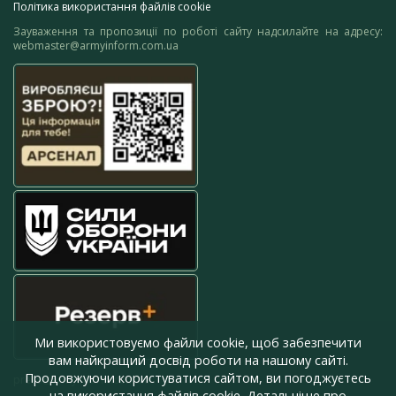
Політика використання файлів cookie
Зауваження та пропозиції по роботі сайту надсилайте на адресу:
webmaster@armyinform.com.ua
Ми використовуємо файли cookie, щоб забезпечити
вам найкращий досвід роботи на нашому сайті.
Продовжуючи користуватися сайтом, ви погоджуєтесь
press@armyinform.com.ua
на використання файлів cookie. Детальніше про