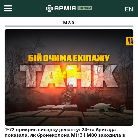
EN
M80
Т-72 прикрив висадку десанту: 24-та бригада
показала, як бронеколона M113 і M80 заходила в