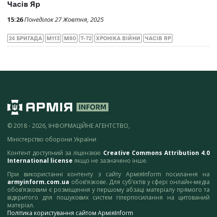
Часів Яр
15:26
Понеділок 27 Жовтня, 2025
24 БРИГАДА
M113
M80
Т-72
ХРОНІКА ВІЙНИ
ЧАСІВ ЯР
© 2018 - 2026, ІНФОРМАЦІЙНЕ АГЕНТСТВО,
Міністерство оборони України
Контент доступний за ліцензією
Creative Commons Attribution 4.0
International license
якщо не зазначено інше.
При використанні контенту з сайту АрміяInform посилання на
armyinform.com.ua
обов’язкове. Для суб’єктів у сфері онлайн-медіа
обов’язковим є розміщення у першому абзаці матеріалу прямого та
відкритого для пошукових систем гіперпосилання на цитований
матеріал.
Політика користування сайтом АрміяInform