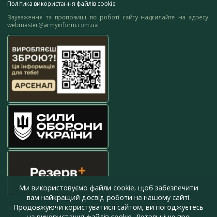
Політика використання файлів cookie
Зауваження та пропозиції по роботі сайту надсилайте на адресу:
webmaster@armyinform.com.ua
Ми використовуємо файли cookie, щоб забезпечити
вам найкращий досвід роботи на нашому сайті.
Продовжуючи користуватися сайтом, ви погоджуєтесь
press@armyinform.com.ua
на використання файлів cookie. Детальніше про