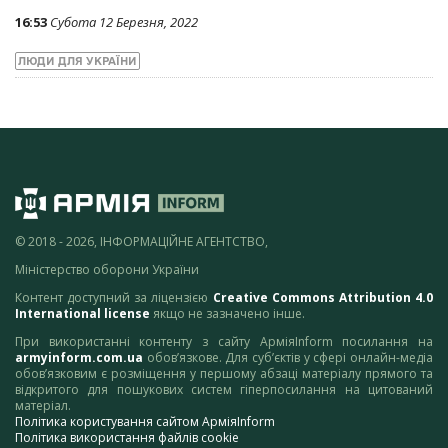
16:53
Субота 12 Березня, 2022
ЛЮДИ ДЛЯ УКРАЇНИ
© 2018 - 2026, ІНФОРМАЦІЙНЕ АГЕНТСТВО,
Міністерство оборони України
Контент доступний за ліцензією
Creative Commons Attribution 4.0
International license
якщо не зазначено інше.
При використанні контенту з сайту АрміяInform посилання на
armyinform.com.ua
обов’язкове. Для суб’єктів у сфері онлайн-медіа
обов’язковим є розміщення у першому абзаці матеріалу прямого та
відкритого для пошукових систем гіперпосилання на цитований
матеріал.
Політика користування сайтом АрміяInform
Політика використання файлів cookie