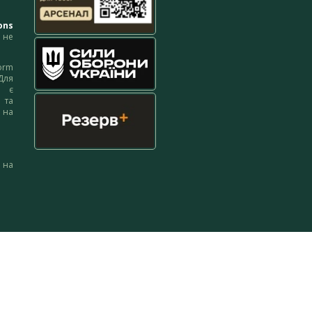
ons
не
orm
Для
м є
 та
 на
 на