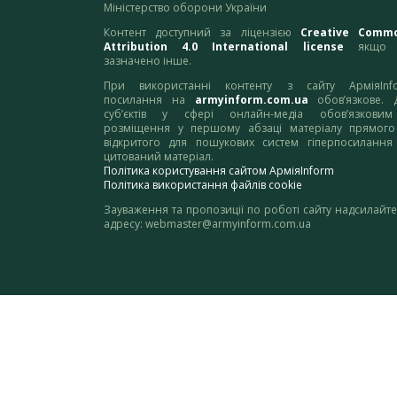
Міністерство оборони України
Контент доступний за ліцензією
Creative Comm
Attribution 4.0 International license
якщо 
зазначено інше.
При використанні контенту з сайту АрміяInf
посилання на
armyinform.com.ua
обов’язкове. 
суб’єктів у сфері онлайн-медіа обов’язкови
розміщення у першому абзаці матеріалу прямого
відкритого для пошукових систем гіперпосилання
цитований матеріал.
Політика користування сайтом АрміяInform
Політика використання файлів cookie
Зауваження та пропозиції по роботі сайту надсилайте
адресу:
webmaster@armyinform.com.ua