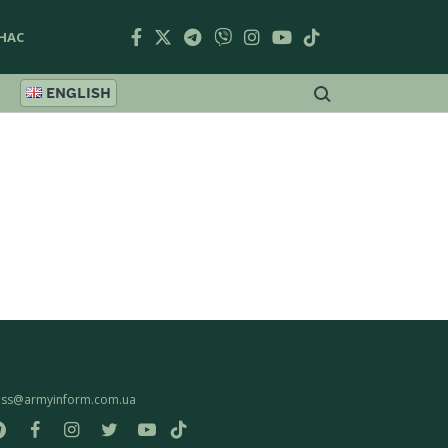
НАС
ENGLISH
ess@armyinform.com.ua